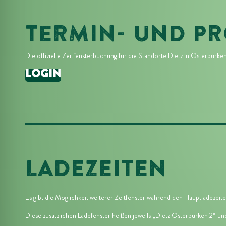
TERMIN- UND P
Die offizielle Zeitfensterbuchung für die Standorte
Dietz in Osterburke
LOGIN
LADEZEITEN
Es gibt die Möglichkeit weiterer Zeitfenster während den Hauptladezeit
Diese zusätzlichen Ladefenster heißen jeweils „
Dietz Osterburken 2
“ un