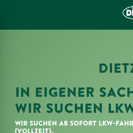
DIET
IN EIGENER SAC
WIR SUCHEN LK
ehinderungsmodus
Wir Suchen Ab Sofort LKW-Fahr
(Vollzeit).