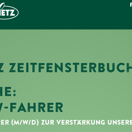
Z ZEITFENSTERBU
HE:
W-FAHRER
er (m/w/d) Zur Verstärkung Unser