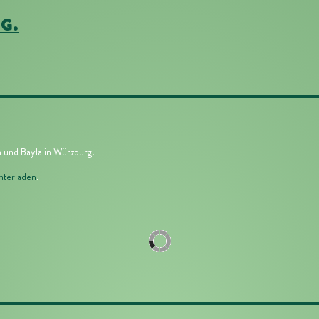
g.
n
und
Bayla in Würzburg
.
nterladen
.