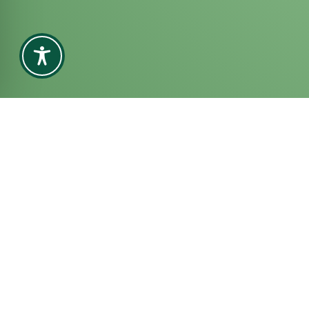
ERWIN DIETZ
Produkte
Über uns
Karriere
GMBH
Kontakt
Industriepark 2
D-74706 Osterburken
DE-ÖKO-006