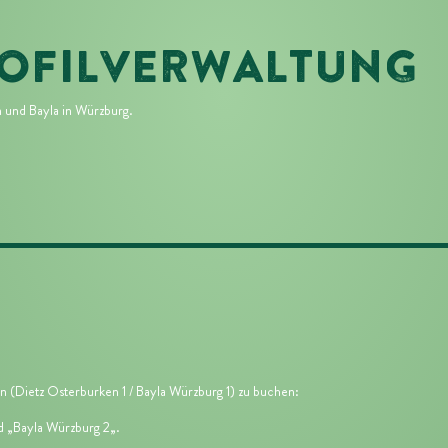
ROFILVERWALTUNG
n
und
Bayla in Würzburg
.
en (Dietz Osterburken 1 / Bayla Würzburg 1) zu buchen:
d „
Bayla Würzburg 2
„.