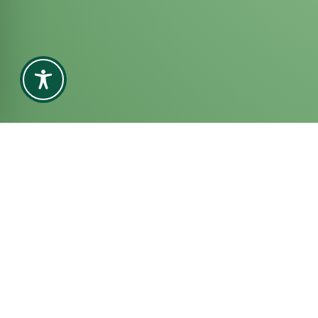
ERWIN DIETZ
Produkte
Über uns
Karriere
GMBH
Kontakt
Industriepark 2
D-74706 Osterburken
DE-ÖKO-006