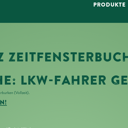
PRODUKTE
Z ZEITFENSTERBU
HE: LKW-FAHRER G
burken (Vollzeit).
n!