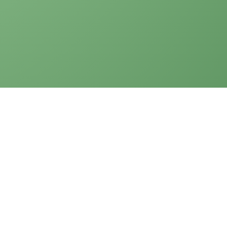
Verbraucherinformationen
Zeitfensterbuchung
Downloadbereich
Gastro / LEH / B2B Kontakt