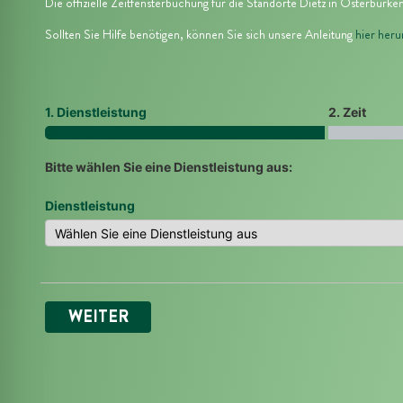
l für Anfallsicherheit
Die offizielle Zeitfensterbuchung für die Standorte
Dietz in Osterburke
Sollten Sie Hilfe benötigen, können Sie sich unsere Anleitung
hier heru
-freundlicher Modus
1. Dienstleistung
2. Zeit
dheitsmodus
Bitte wählen Sie eine Dienstleistung aus:
Dienstleistung
psie-sicherer Modus
WEITER