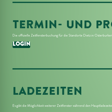
TERMIN- UND P
Die offizielle Zeitfensterbuchung für die Standorte
Dietz in Osterburke
LOGIN
LADEZEITEN
Es gibt die Möglichkeit weiterer Zeitfenster während den Hauptladezeit