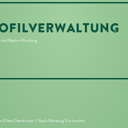
ROFILVERWALTUNG
n
und
Bayla in Würzburg
.
en (Dietz Osterburken 1 / Bayla Würzburg 1) zu buchen: