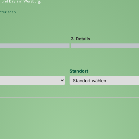
n
und
Bayla in Würzburg
.
nterladen
.
3. Details
Standort