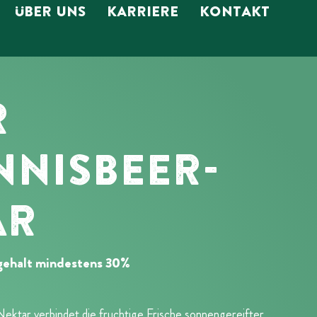
ÜBER UNS
KARRIERE
KONTAKT
R
NISBEER-
AR
gehalt mindestens 30%
ktar verbindet die fruchtige Frische sonnengereifter