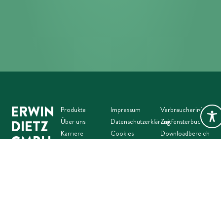
ERWIN
Produkte
Impressum
Verbraucherinformat
Über uns
Datenschutzerklärung
Zeitfensterbuchung
DIETZ
Karriere
Cookies
Downloadbereich
GMBH
Kontakt
AVB
Gastro / LEH /
Industriepark 2
B2B Kontakt
D-74706
Osterburken
DE-ÖKO-006