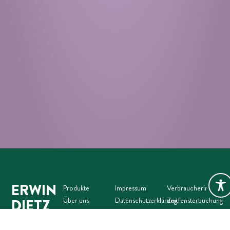
ERWIN
Produkte
Impressum
Verbraucherinformat
Über uns
Datenschutzerklärung
Zeitfensterbuchung
DIETZ
Karriere
Cookies
Downloadbereich
GMBH
Kontakt
AVB
Gastro / LEH /